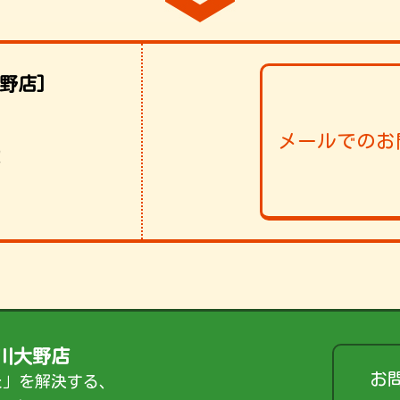
野店]
メールでのお
！
川大野店
お
た」を解決する、