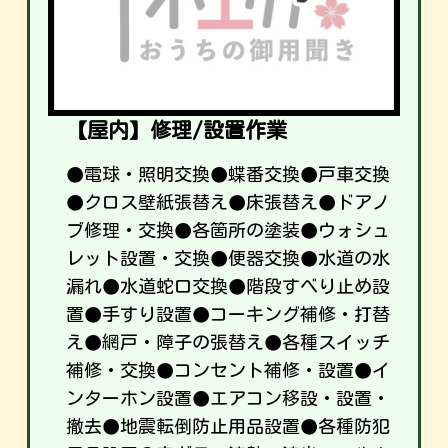
【屋内】修理/設置作業
●電球・照明交換●蝶番交換●戸車交換
●クロス壁紙張替え●床張替え●ドアノ
ブ修理・交換●各箇所の塗装●ウォシュ
レット設置・交換●便器交換●水道の水
漏れ●水道蛇口交換●階段すべり止め設
置●手すり設置●コーキング補修・打替
え●網戸・障子の張替え●各種スイッチ
補修・交換●コンセント補修・設置●イ
ンターホン設置●エアコン移設・設置・
撤去●地震転倒防止用品設置●各種防犯