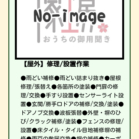
【屋外】修理/設置作業
●雨どい補修●雨どい詰まり抜き●屋根
修理/張替え●各箇所の塗装●門扉の修
理/交換●手すり設置●センサーライト設
置●玄関/勝手口ドアの補修/交換/塗装●
ドアノブ交換●波板張替●外壁・塀のひ
び/クラック補修/塗装●フェンスの修理/
設置●床タイル・タイル目地補修塀の補
修●雨戸の敷居交換●塀の補修●カーポ