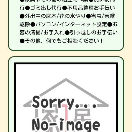
行●ゴミ出し代行●不用品整理お手伝い
●外出中の庭木/花の水やり●害虫/害獣
駆除●パソコン/インターネット設定●お
墓の清掃/お手入れ●引っ越しのお手伝い
●その他、何でもご相談ください！