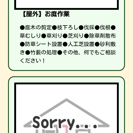
【屋外】お庭作業
●庭木の剪定●枝下ろし●伐採●伐根●
草むしり●草刈り●芝刈り●除草剤散布
●防草シート設置●人工芝設置●砂利敷
き●竹藪の処理●その他、何でもご相談
ください！