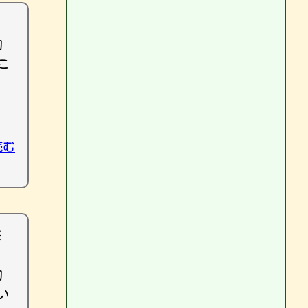
初
こ
読む
修
初
い