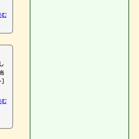
読む
し
施
]
読む