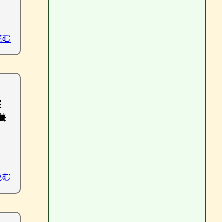
読む
屋
葺
読む