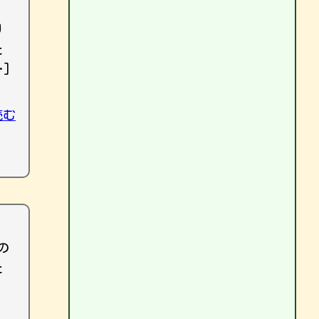
り
た
]
読む
の
た