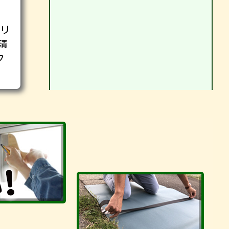
クリ
清
フ